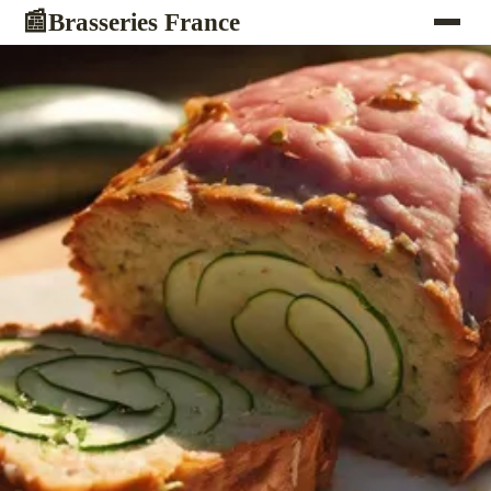
Brasseries France
📰