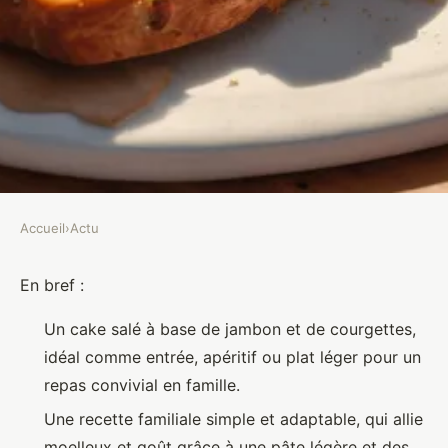
Accueil
›
Actu
ACTU
Cake au jambon et courgettes :
En bref :
une recette simple et savoureuse
Un cake salé à base de jambon et de courgettes,
pour toute la famille
idéal comme entrée, apéritif ou plat léger pour un
repas convivial en famille.
Eliott
•
6 février 2026
•
19 min de lecture
Une recette familiale simple et adaptable, qui allie
moelleux et goût grâce à une pâte légère et des