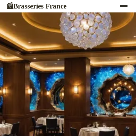
Brasseries France
📰