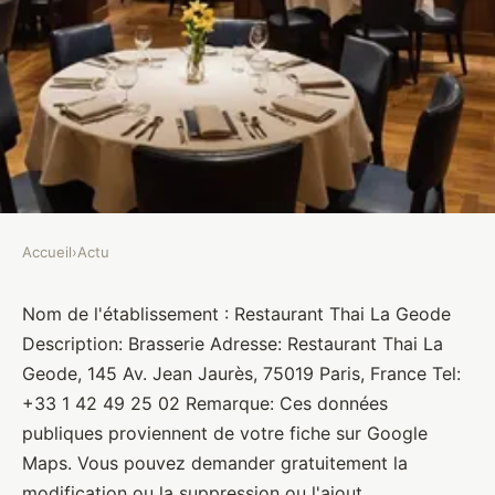
Accueil
›
Actu
ACTU
Restaurant Thai La Geode
Nom de l'établissement : Restaurant Thai La Geode
Description: Brasserie Adresse: Restaurant Thai La
Brasseurs
•
10 janvier 2022
•
1 min de lecture
Geode, 145 Av. Jean Jaurès, 75019 Paris, France Tel:
+33 1 42 49 25 02 Remarque: Ces données
publiques proviennent de votre fiche sur Google
Maps. Vous pouvez demander gratuitement la
modification ou la suppression ou l'ajout