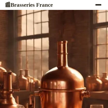
Brasseries France
📰