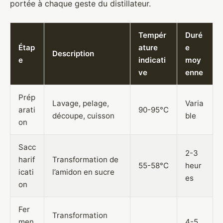
portée à chaque geste du distillateur.
Tempér
Duré
Étap
ature
e
Description
e
indicati
moy
ve
enne
Prép
Lavage, pelage,
Varia
arati
90-95°C
découpe, cuisson
ble
on
Sacc
2-3
harif
Transformation de
55-58°C
heur
icati
l’amidon en sucre
es
on
Fer
Transformation
men
4-5