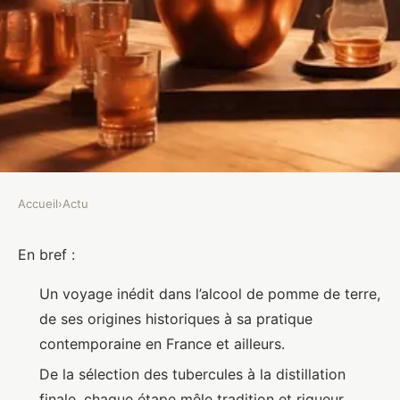
Accueil
›
Actu
ACTU
Tout savoir sur l'alcool de
En bref :
pomme de terre : fabrication,
Un voyage inédit dans l’alcool de pomme de terre,
dégustation et bienfaits
de ses origines historiques à sa pratique
contemporaine en France et ailleurs.
Eliott
•
6 février 2026
•
18 min de lecture
De la sélection des tubercules à la distillation
finale, chaque étape mêle tradition et rigueur