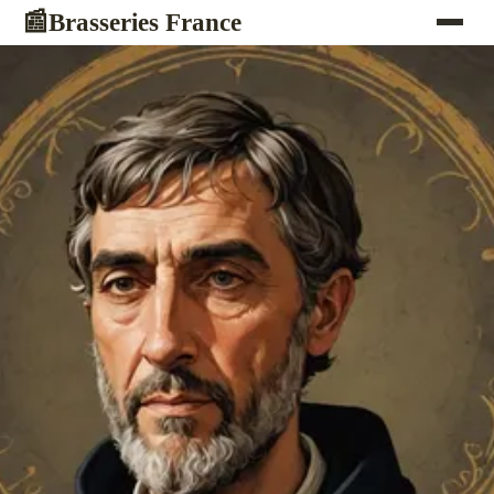
Brasseries France
📰