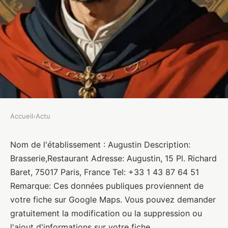
Accueil
›
Actu
ACTU
Augustin
Nom de l'établissement : Augustin Description:
Brasserie,Restaurant Adresse: Augustin, 15 Pl. Richard
Brasseurs
•
10 janvier 2022
•
1 min de lecture
Baret, 75017 Paris, France Tel: +33 1 43 87 64 51
Remarque: Ces données publiques proviennent de
votre fiche sur Google Maps. Vous pouvez demander
gratuitement la modification ou la suppression ou
l'ajout d'informations sur votre fiche