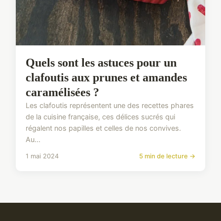
Quels sont les astuces pour un
clafoutis aux prunes et amandes
caramélisées ?
Les clafoutis représentent une des recettes phares
de la cuisine française, ces délices sucrés qui
régalent nos papilles et celles de nos convives.
Au...
1 mai 2024
5 min de lecture →