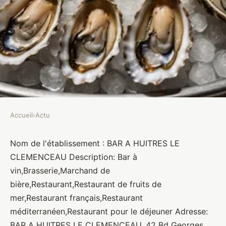
Accueil
›
Actu
ACTU
BAR A HUITRES LE
Nom de l'établissement : BAR A HUITRES LE
CLEMENCEAU Description: Bar à
CLEMENCEAU
vin,Brasserie,Marchand de
bière,Restaurant,Restaurant de fruits de
Brasseurs
•
10 janvier 2022
•
1 min de lecture
mer,Restaurant français,Restaurant
méditerranéen,Restaurant pour le déjeuner Adresse:
BAR A HUITRES LE CLEMENCEAU, 42 Bd Georges