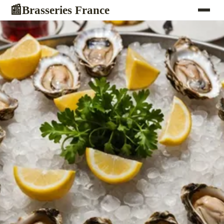
Brasseries France
📰