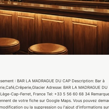
E DU CAP
issement : BAR LA MADRAGUE DU CAP Description: Bar à
serie,Café,Crêperie,Glacier Adresse: BAR LA MADRAGUE DU
 Lège-Cap-Ferret, France Tel: +33 5 56 60 68 34 Remarqu
ennent de votre fiche sur Google Maps. Vous pouvez dema
modification ou la suppression ou l'ajout d'informations sur