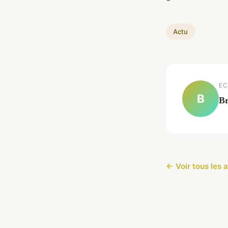
Actu
EC
B
Br
← Voir tous les a