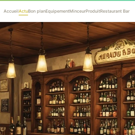
Accueil
Actu
Bon plan
Equipement
Minceur
Produit
Restaurant Bar