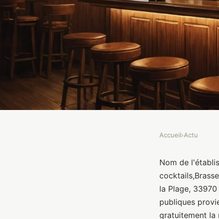
Accueil
›
Actu
ACTU
BAR LA MADRAGU
Nom de l'établ
cocktails,Bras
la Plage, 33970
Brasseurs
•
10 janvier 2022
•
1 min de lecture
publiques provi
gratuitement la 