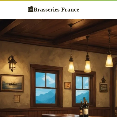
Brasseries France
📰