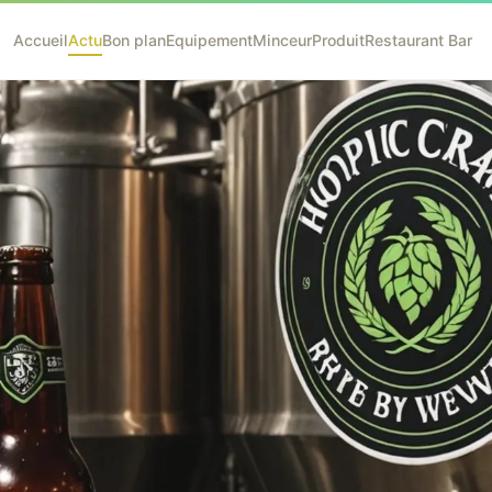
Accueil
Actu
Bon plan
Equipement
Minceur
Produit
Restaurant Bar