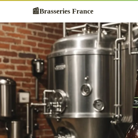
Brasseries France
📰