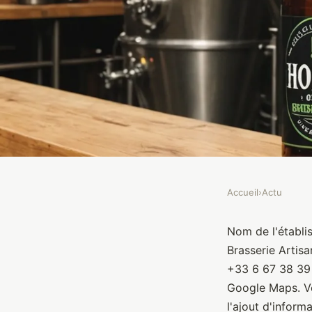
Accueil
›
Actu
ACTU
Brasserie Artisanale
Nom de l'établi
Brasserie Artisa
+33 6 67 38 39 
Brasseurs
•
10 janvier 2022
•
1 min de lecture
Google Maps. Vo
l'ajout d'inform