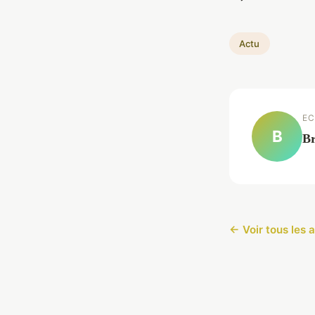
Actu
EC
B
Br
← Voir tous les a