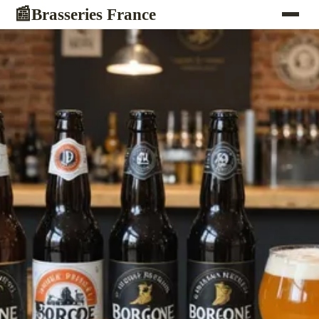
Brasseries France
📰