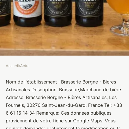
Accueil
›
Actu
ACTU
Brasserie Borgne - Bières
Nom de l'établissement : Brasserie Borgne - Bières
Artisanales Description: Brasserie,Marchand de bière
Artisanales
Adresse: Brasserie Borgne - Bières Artisanales, Les
Fournels, 30270 Saint-Jean-du-Gard, France Tel: +33
Brasseurs
•
27 janvier 2022
•
1 min de lecture
6 61 15 14 34 Remarque: Ces données publiques
proviennent de votre fiche sur Google Maps. Vous
pouvez demander gratuitement la modification ou la