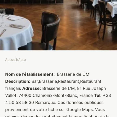
Accueil
›
Actu
ACTU
Brasserie de L'M
Nom de l'établissement :
Brasserie de L'M
Description:
Bar,Brasserie,Restaurant,Restaurant
Brasseurs
•
27 janvier 2022
•
1 min de lecture
français
Adresse:
Brasserie de L'M, 81 Rue Joseph
Vallot, 74400 Chamonix-Mont-Blanc, France
Tel:
+33
4 50 53 58 30 Remarque: Ces données publiques
proviennent de votre fiche sur Google Maps. Vous
pouvez demander gratuitement la modification ou la