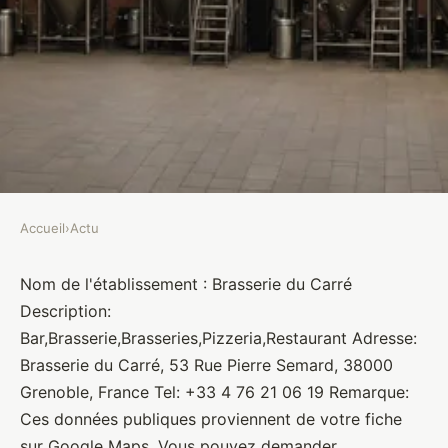
Accueil
›
Actu
ACTU
Brasserie du Carré
Nom de l'établissement : Brasserie du Carré
Description:
Brasseurs
•
10 janvier 2022
•
1 min de lecture
Bar,Brasserie,Brasseries,Pizzeria,Restaurant Adresse:
Brasserie du Carré, 53 Rue Pierre Semard, 38000
Grenoble, France Tel: +33 4 76 21 06 19 Remarque:
Ces données publiques proviennent de votre fiche
sur Google Maps. Vous pouvez demander