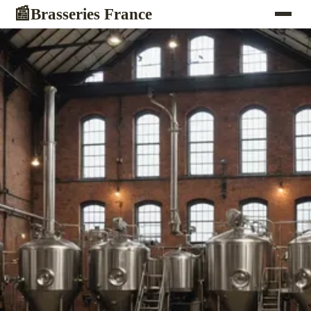
Brasseries France
📰