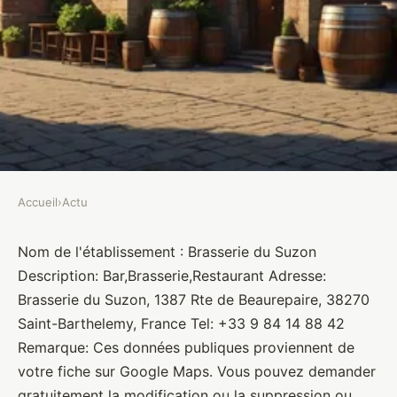
Accueil
›
Actu
ACTU
Brasserie du Suzon
Nom de l'établissement : Brasserie du Suzon
Description: Bar,Brasserie,Restaurant Adresse:
Brasseurs
•
10 janvier 2022
•
1 min de lecture
Brasserie du Suzon, 1387 Rte de Beaurepaire, 38270
Saint-Barthelemy, France Tel: +33 9 84 14 88 42
Remarque: Ces données publiques proviennent de
votre fiche sur Google Maps. Vous pouvez demander
gratuitement la modification ou la suppression ou