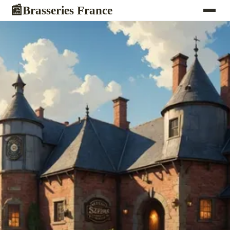
Brasseries France
📰