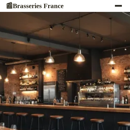
Brasseries France
📰