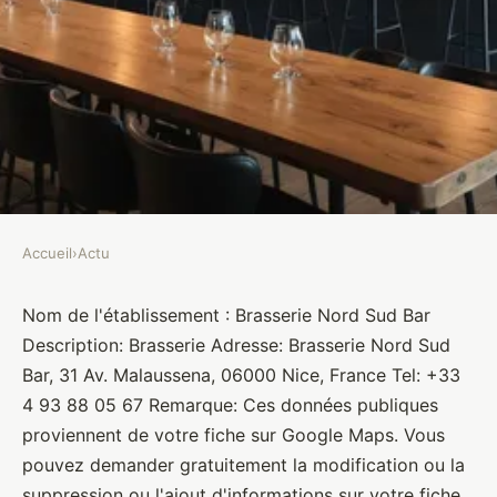
Accueil
›
Actu
ACTU
Brasserie Nord Sud Bar
Nom de l'établissement : Brasserie Nord Sud Bar
Description: Brasserie Adresse: Brasserie Nord Sud
Brasseurs
•
10 janvier 2022
•
1 min de lecture
Bar, 31 Av. Malaussena, 06000 Nice, France Tel: +33
4 93 88 05 67 Remarque: Ces données publiques
proviennent de votre fiche sur Google Maps. Vous
pouvez demander gratuitement la modification ou la
suppression ou l'ajout d'informations sur votre fiche