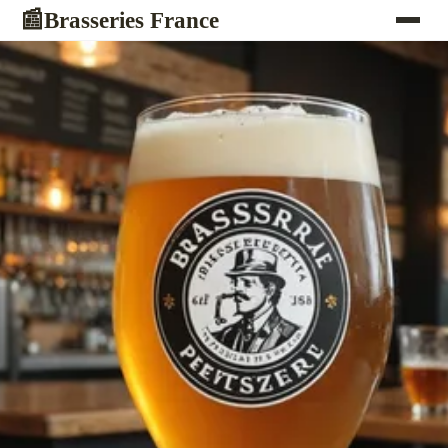
Brasseries France
📰