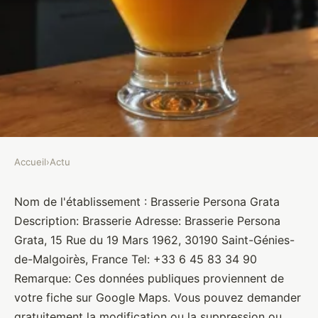
Accueil
›
Actu
ACTU
Brasserie Persona Grata
Nom de l'établissement : Brasserie Persona Grata
Description: Brasserie Adresse: Brasserie Persona
Brasseurs
•
27 janvier 2022
•
1 min de lecture
Grata, 15 Rue du 19 Mars 1962, 30190 Saint-Génies-
de-Malgoirès, France Tel: +33 6 45 83 34 90
Remarque: Ces données publiques proviennent de
votre fiche sur Google Maps. Vous pouvez demander
gratuitement la modification ou la suppression ou