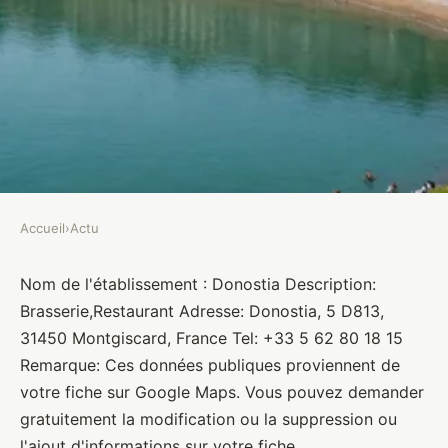
Accueil
›
Actu
ACTU
Donostia
Nom de l'établissement : Donostia Description:
Brasserie,Restaurant Adresse: Donostia, 5 D813,
Brasseurs
•
10 janvier 2022
•
1 min de lecture
31450 Montgiscard, France Tel: +33 5 62 80 18 15
Remarque: Ces données publiques proviennent de
votre fiche sur Google Maps. Vous pouvez demander
gratuitement la modification ou la suppression ou
l'ajout d'informations sur votre fiche