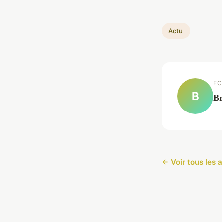
Actu
EC
B
Br
← Voir tous les a