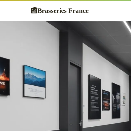
Brasseries France
📰