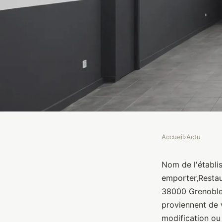
Accueil
›
Actu
ACTU
Espace Brandon - Gr
Nom de l'établi
emporter,Restau
38000 Grenoble
Brasseurs
•
10 janvier 2022
•
1 min de lecture
proviennent de 
modification ou 