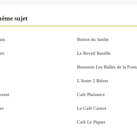
même sujet
ain
Bistrot du Jardin
urs
Le Reveil Bastille
Brasserie Les Bulles de la Font
L'Antre 2 Bières
urant
Cafe Plaisance
es
Le Café Carnot
Café Le Piquet