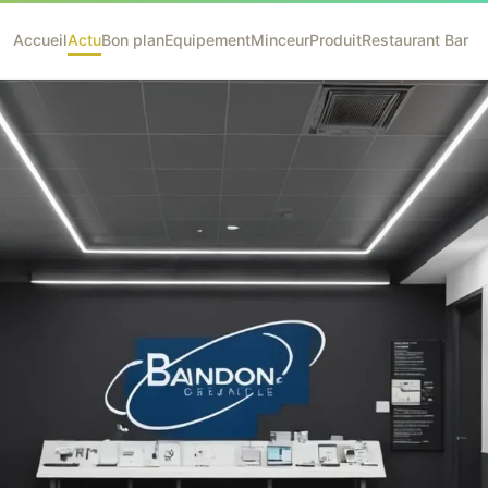
Accueil
Actu
Bon plan
Equipement
Minceur
Produit
Restaurant Bar