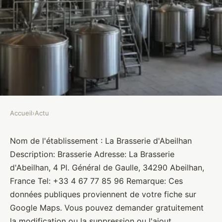
Accueil
›
Actu
ACTU
La Brasserie d'Abeilhan
Nom de l'établissement : La Brasserie d'Abeilhan
Description: Brasserie Adresse: La Brasserie
Brasseurs
•
10 janvier 2022
•
1 min de lecture
d'Abeilhan, 4 Pl. Général de Gaulle, 34290 Abeilhan,
France Tel: +33 4 67 77 85 96 Remarque: Ces
données publiques proviennent de votre fiche sur
Google Maps. Vous pouvez demander gratuitement
la modification ou la suppression ou l'ajout