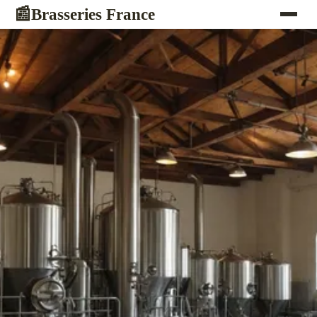
Brasseries France
📰