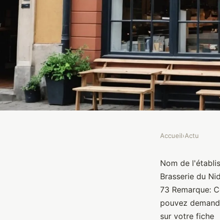
Accueil
›
Actu
ACTU
La Brasserie du Nide
Nom de l'établi
Brasserie du Ni
73 Remarque: Ce
Brasseurs
•
10 janvier 2022
•
1 min de lecture
pouvez demander
sur votre fiche