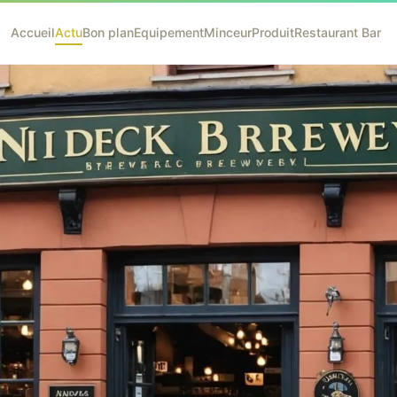
Accueil
Actu
Bon plan
Equipement
Minceur
Produit
Restaurant Bar