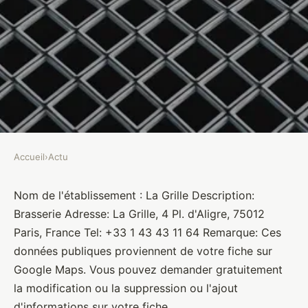
Accueil
›
Actu
ACTU
La Grille
Nom de l'établissement : La Grille Description:
Brasserie Adresse: La Grille, 4 Pl. d'Aligre, 75012
Brasseurs
•
10 janvier 2022
•
1 min de lecture
Paris, France Tel: +33 1 43 43 11 64 Remarque: Ces
données publiques proviennent de votre fiche sur
Google Maps. Vous pouvez demander gratuitement
la modification ou la suppression ou l'ajout
d'informations sur votre fiche