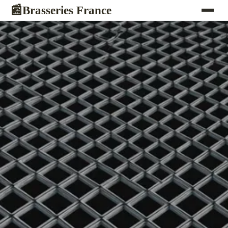
Brasseries France
📰