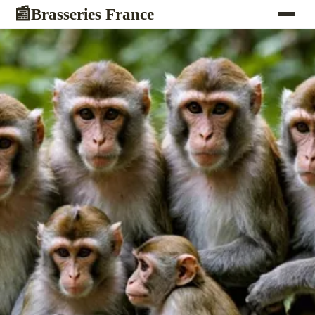
Brasseries France
📰