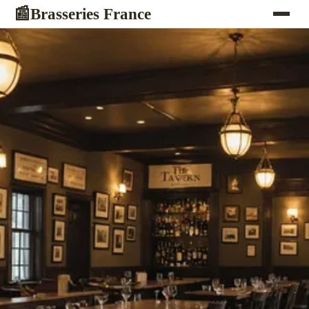
Brasseries France
📰