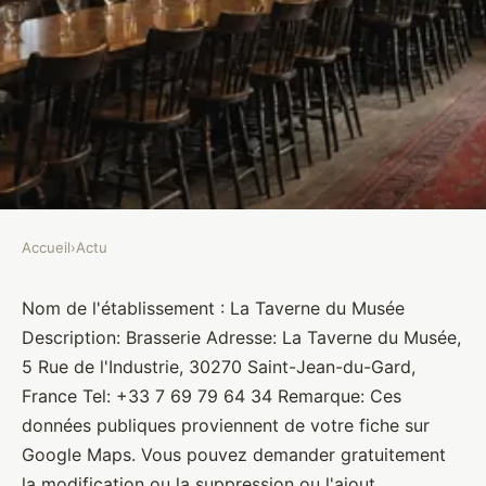
Accueil
›
Actu
ACTU
La Taverne du Musée
Nom de l'établissement : La Taverne du Musée
Description: Brasserie Adresse: La Taverne du Musée,
Brasseurs
•
27 janvier 2022
•
1 min de lecture
5 Rue de l'Industrie, 30270 Saint-Jean-du-Gard,
France Tel: +33 7 69 79 64 34 Remarque: Ces
données publiques proviennent de votre fiche sur
Google Maps. Vous pouvez demander gratuitement
la modification ou la suppression ou l'ajout