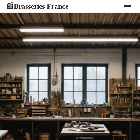
Brasseries France
📰