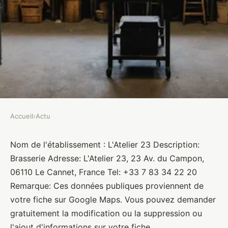
Accueil
›
Actu
ACTU
L'Atelier 23
Nom de l'établissement : L'Atelier 23 Description:
Brasserie Adresse: L'Atelier 23, 23 Av. du Campon,
Brasseurs
•
10 janvier 2022
•
1 min de lecture
06110 Le Cannet, France Tel: +33 7 83 34 22 20
Remarque: Ces données publiques proviennent de
votre fiche sur Google Maps. Vous pouvez demander
gratuitement la modification ou la suppression ou
l'ajout d'informations sur votre fiche