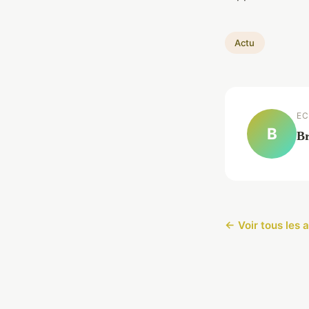
Actu
EC
B
Br
← Voir tous les a