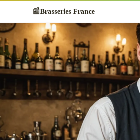
Brasseries France
📰