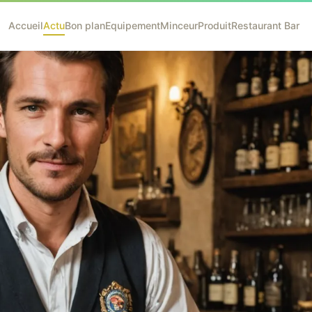
Accueil
Actu
Bon plan
Equipement
Minceur
Produit
Restaurant Bar