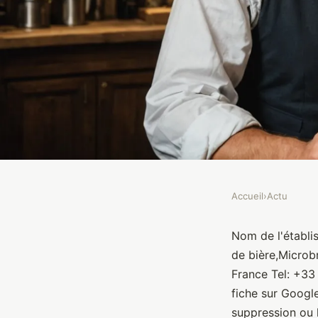
Accueil
›
Actu
ACTU
Le Brasseur Bavaroi
Nom de l'établi
de bière,Microb
France Tel: +33
Brasseurs
•
10 janvier 2022
•
1 min de lecture
fiche sur Googl
suppression ou l