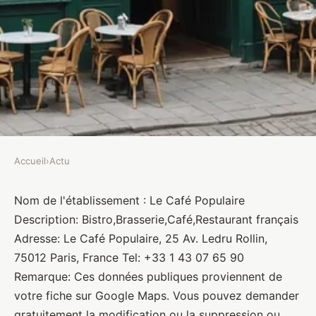
Accueil
›
Actu
ACTU
Le Café Populaire
Nom de l'établissement : Le Café Populaire
Description: Bistro,Brasserie,Café,Restaurant français
Brasseurs
•
10 janvier 2022
•
1 min de lecture
Adresse: Le Café Populaire, 25 Av. Ledru Rollin,
75012 Paris, France Tel: +33 1 43 07 65 90
Remarque: Ces données publiques proviennent de
votre fiche sur Google Maps. Vous pouvez demander
gratuitement la modification ou la suppression ou