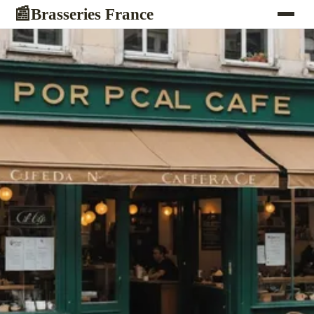
Brasseries France
📰