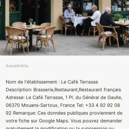
Accueil
›
Actu
ACTU
Le Café Terrasse
Nom de l'établissement : Le Café Terrasse
Description: Brasserie,Restaurant,Restaurant français
Brasseurs
•
10 janvier 2022
•
1 min de lecture
Adresse: Le Café Terrasse, 1 Pl. du Général de Gaulle,
06370 Mouans-Sartoux, France Tel: +33 4 92 92 08
92 Remarque: Ces données publiques proviennent de
votre fiche sur Google Maps. Vous pouvez demander
gratuitement la modification ou la suppression ou