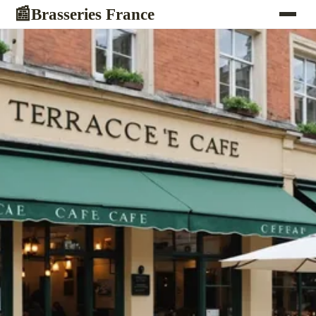
Brasseries France
📰