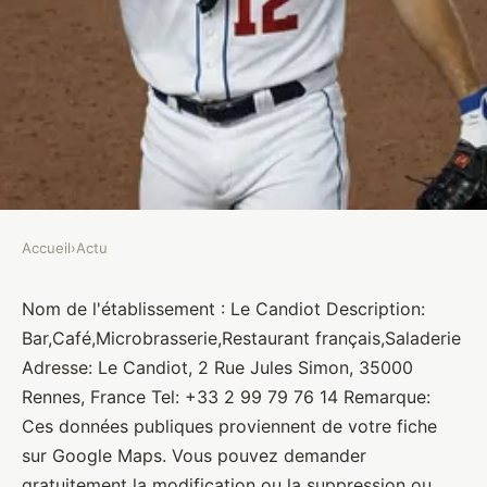
Accueil
›
Actu
ACTU
Le Candiot
Nom de l'établissement : Le Candiot Description:
Bar,Café,Microbrasserie,Restaurant français,Saladerie
Brasseurs
•
10 janvier 2022
•
1 min de lecture
Adresse: Le Candiot, 2 Rue Jules Simon, 35000
Rennes, France Tel: +33 2 99 79 76 14 Remarque:
Ces données publiques proviennent de votre fiche
sur Google Maps. Vous pouvez demander
gratuitement la modification ou la suppression ou