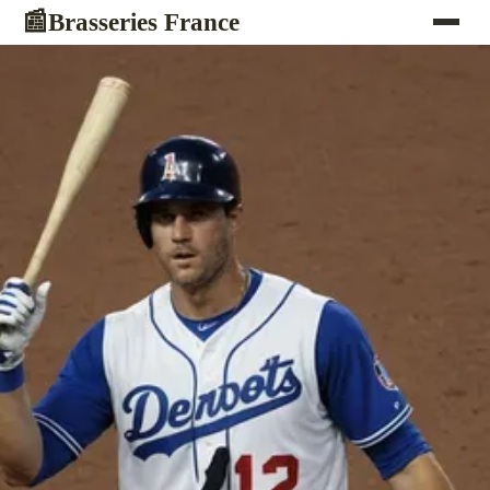
Brasseries France
📰