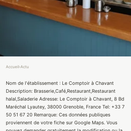
Accueil
›
Actu
ACTU
Le Comptoir à Chavant
Nom de l'établissement : Le Comptoir à Chavant
Description: Brasserie,Café,Restaurant,Restaurant
Brasseurs
•
10 janvier 2022
•
1 min de lecture
halal,Saladerie Adresse: Le Comptoir à Chavant, 8 Bd
Maréchal Lyautey, 38000 Grenoble, France Tel: +33 7
50 51 67 20 Remarque: Ces données publiques
proviennent de votre fiche sur Google Maps. Vous
pouvez demander gratuitement la modification ou la