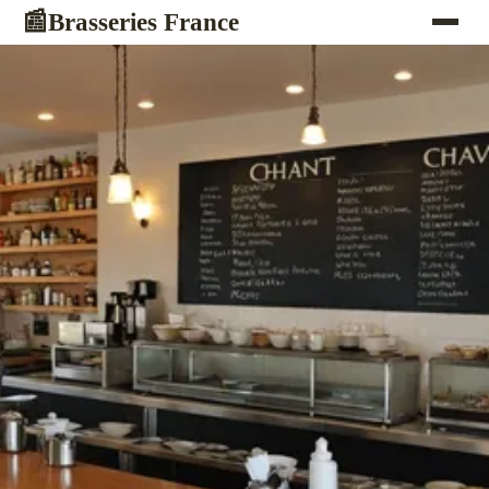
Brasseries France
📰