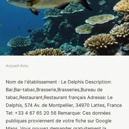
Accueil
›
Actu
ACTU
Le Delphis
Nom de l'établissement : Le Delphis Description:
Bar,Bar-tabac,Brasserie,Brasseries,Bureau de
Brasseurs
•
10 janvier 2022
•
1 min de lecture
tabac,Restaurant,Restaurant français Adresse: Le
Delphis, 574 Av. de Montpellier, 34970 Lattes, France
Tel: +33 4 67 65 20 56 Remarque: Ces données
publiques proviennent de votre fiche sur Google
Maps. Vous pouvez demander gratuitement la