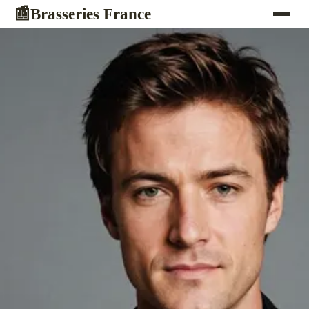
Brasseries France
📰