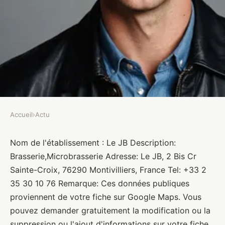
Accueil
›
Actu
ACTU
Le JB
Nom de l'établissement : Le JB Description:
Brasserie,Microbrasserie Adresse: Le JB, 2 Bis Cr
Brasseurs
•
10 janvier 2022
•
1 min de lecture
Sainte-Croix, 76290 Montivilliers, France Tel: +33 2
35 30 10 76 Remarque: Ces données publiques
proviennent de votre fiche sur Google Maps. Vous
pouvez demander gratuitement la modification ou la
suppression ou l'ajout d'informations sur votre fiche