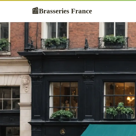
Brasseries France
📰