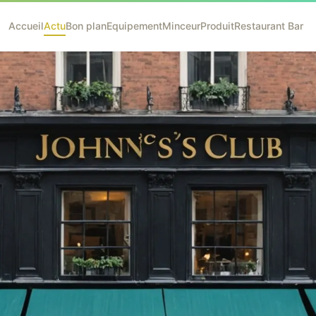
Accueil
Actu
Bon plan
Equipement
Minceur
Produit
Restaurant Bar