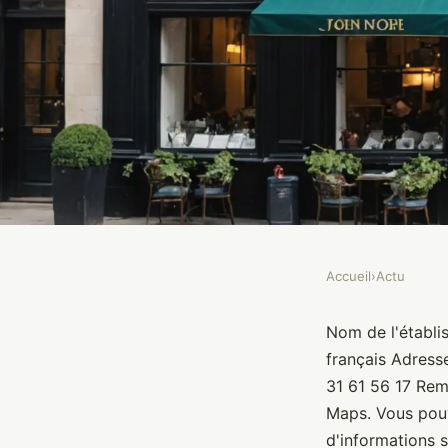
Accueil
›
Actu
ACTU
Le John's Club
Nom de l'établi
français Adress
31 61 56 17 Rem
Brasseurs
•
10 janvier 2022
•
1 min de lecture
Maps. Vous pouv
d'informations s