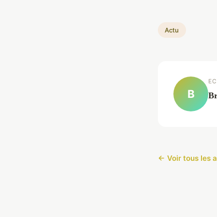
Actu
EC
B
Br
← Voir tous les a