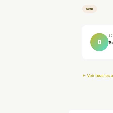
Actu
EC
B
Br
← Voir tous les a