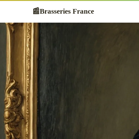
Brasseries France
📰