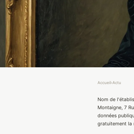
Accueil
›
Actu
ACTU
Le Montaigne
Nom de l'établi
Montaigne, 7 Ru
données publiq
Brasseurs
•
10 janvier 2022
•
1 min de lecture
gratuitement la 