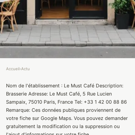
Accueil
›
Actu
ACTU
Le Must Café
Nom de l'établissement : Le Must Café Description:
Brasserie Adresse: Le Must Café, 5 Rue Lucien
Brasseurs
•
10 janvier 2022
•
1 min de lecture
Sampaix, 75010 Paris, France Tel: +33 1 42 00 88 86
Remarque: Ces données publiques proviennent de
votre fiche sur Google Maps. Vous pouvez demander
gratuitement la modification ou la suppression ou
l'ajout d'informations sur votre fiche