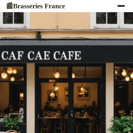
Brasseries France
📰