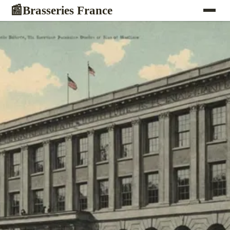
Brasseries France
📰