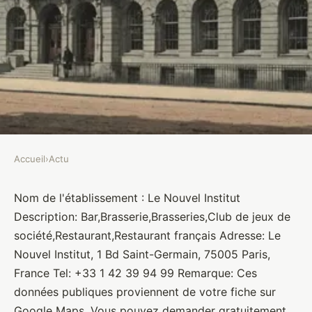
Accueil
›
Actu
ACTU
Le Nouvel Institut
Nom de l'établissement : Le Nouvel Institut
Description: Bar,Brasserie,Brasseries,Club de jeux de
Brasseurs
•
10 janvier 2022
•
1 min de lecture
société,Restaurant,Restaurant français Adresse: Le
Nouvel Institut, 1 Bd Saint-Germain, 75005 Paris,
France Tel: +33 1 42 39 94 99 Remarque: Ces
données publiques proviennent de votre fiche sur
Google Maps. Vous pouvez demander gratuitement