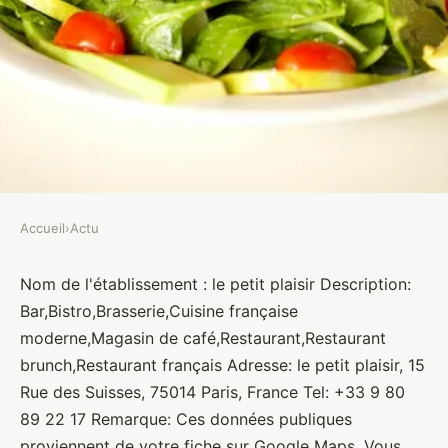
Accueil
›
Actu
ACTU
le petit plaisir
Nom de l'établissement : le petit plaisir Description:
Bar,Bistro,Brasserie,Cuisine française
Brasseurs
•
10 janvier 2022
•
1 min de lecture
moderne,Magasin de café,Restaurant,Restaurant
brunch,Restaurant français Adresse: le petit plaisir, 15
Rue des Suisses, 75014 Paris, France Tel: +33 9 80
89 22 17 Remarque: Ces données publiques
proviennent de votre fiche sur Google Maps. Vous