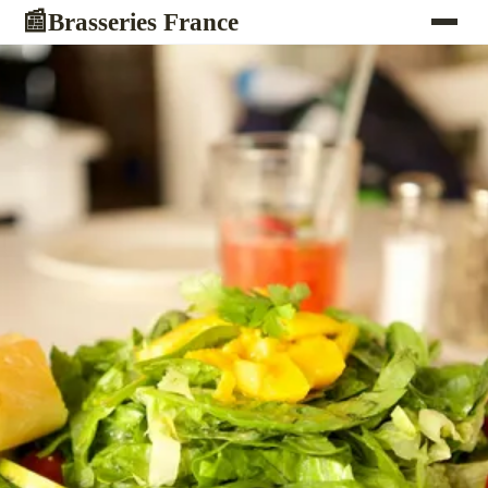
Brasseries France
📰