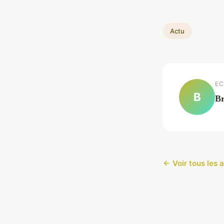
Actu
EC
B
Br
← Voir tous les a