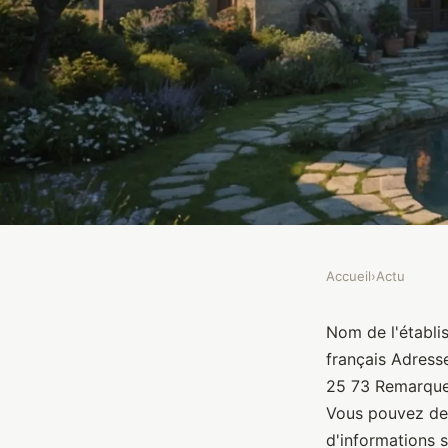
Accueil
›
Actu
ACTU
Le Remontalou
Nom de l'établi
français Adress
25 73 Remarque:
Brasseurs
•
10 janvier 2022
•
1 min de lecture
Vous pouvez dem
d'informations s