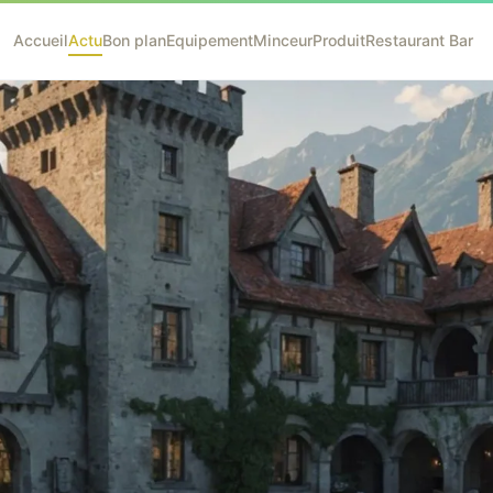
Accueil
Actu
Bon plan
Equipement
Minceur
Produit
Restaurant Bar