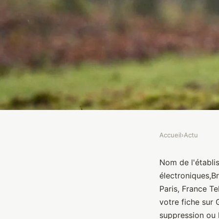
Accueil
›
Actu
ACTU
Le Renard
Nom de l'établi
électroniques,B
Paris, France T
Brasseurs
•
10 janvier 2022
•
1 min de lecture
votre fiche sur
suppression ou l