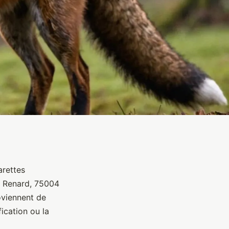
arettes
u Renard, 75004
oviennent de
ication ou la