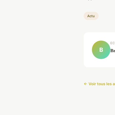
Actu
EC
B
Br
← Voir tous les a