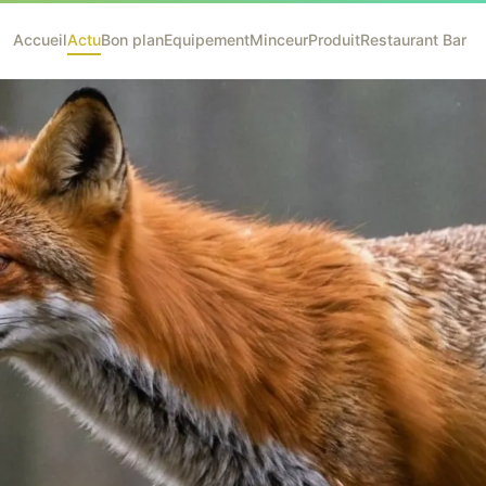
Accueil
Actu
Bon plan
Equipement
Minceur
Produit
Restaurant Bar