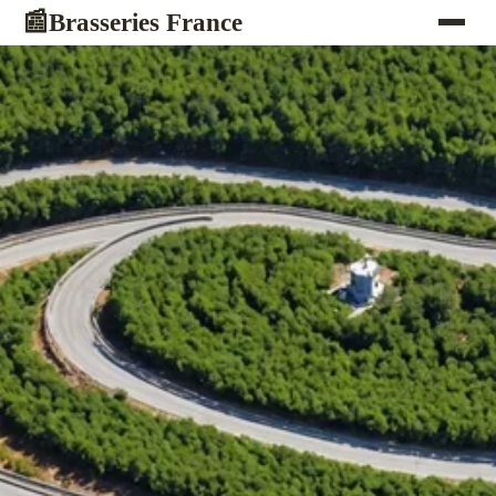
Brasseries France
📰