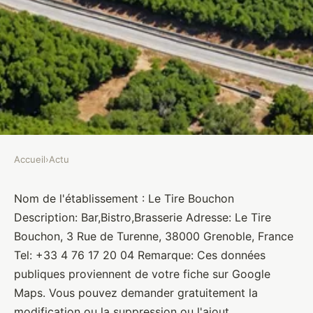
Accueil
›
Actu
ACTU
Le Tire Bouchon
Nom de l'établissement : Le Tire Bouchon
Description: Bar,Bistro,Brasserie Adresse: Le Tire
Brasseurs
•
10 janvier 2022
•
1 min de lecture
Bouchon, 3 Rue de Turenne, 38000 Grenoble, France
Tel: +33 4 76 17 20 04 Remarque: Ces données
publiques proviennent de votre fiche sur Google
Maps. Vous pouvez demander gratuitement la
modification ou la suppression ou l'ajout