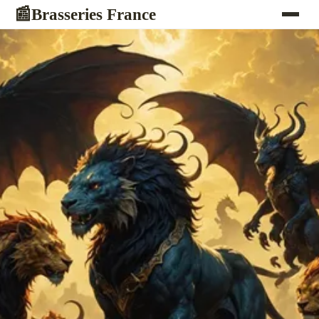
Brasseries France
📰