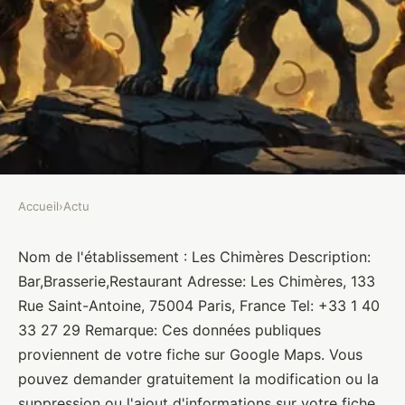
Accueil
›
Actu
ACTU
Les Chimères
Nom de l'établissement : Les Chimères Description:
Bar,Brasserie,Restaurant Adresse: Les Chimères, 133
Brasseurs
•
10 janvier 2022
•
1 min de lecture
Rue Saint-Antoine, 75004 Paris, France Tel: +33 1 40
33 27 29 Remarque: Ces données publiques
proviennent de votre fiche sur Google Maps. Vous
pouvez demander gratuitement la modification ou la
suppression ou l'ajout d'informations sur votre fiche