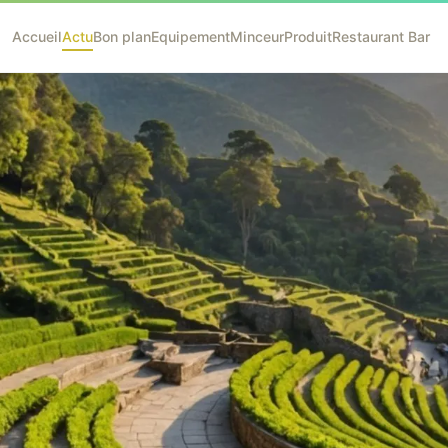
Accueil
Actu
Bon plan
Equipement
Minceur
Produit
Restaurant Bar