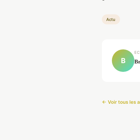
Actu
EC
B
Br
← Voir tous les a