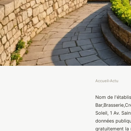
Accueil
›
Actu
ACTU
Les Terrasses du Sole
Nom de l'établis
Bar,Brasserie,Cr
Soleil, 1 Av. S
Brasseurs
•
10 janvier 2022
•
1 min de lecture
données publiq
gratuitement la 