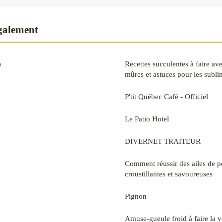
également
s
Recettes succulentes à faire av
mûres et astuces pour les subli
P'tit Québec Café - Officiel
Le Patio Hotel
DIVERNET TRAITEUR
Comment réussir des ailes de p
croustillantes et savoureuses
Pignon
Amuse-gueule froid à faire la ve