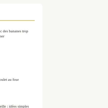
ec des bananes trop
mer
oulet au four
ille : idées simples