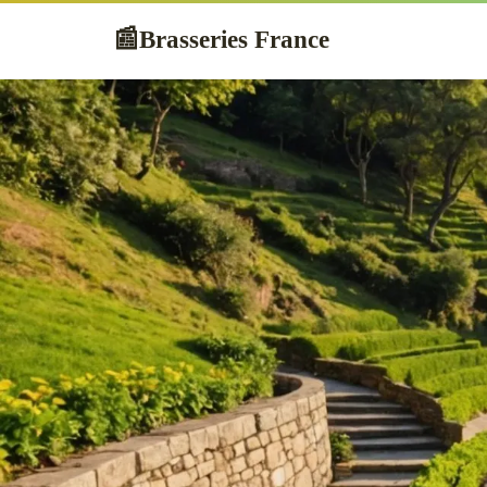
Brasseries France
📰