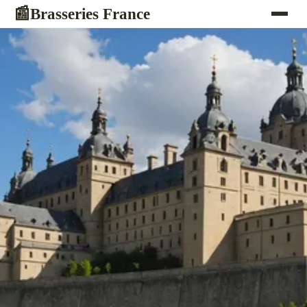
Brasseries France
📰