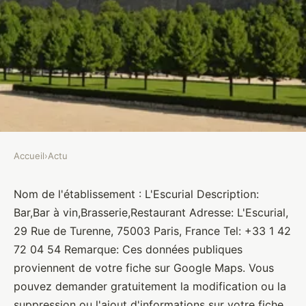
Accueil
›
Actu
ACTU
L'Escurial
Nom de l'établissement : L'Escurial Description:
Bar,Bar à vin,Brasserie,Restaurant Adresse: L'Escurial,
Brasseurs
•
10 janvier 2022
•
1 min de lecture
29 Rue de Turenne, 75003 Paris, France Tel: +33 1 42
72 04 54 Remarque: Ces données publiques
proviennent de votre fiche sur Google Maps. Vous
pouvez demander gratuitement la modification ou la
suppression ou l'ajout d'informations sur votre fiche