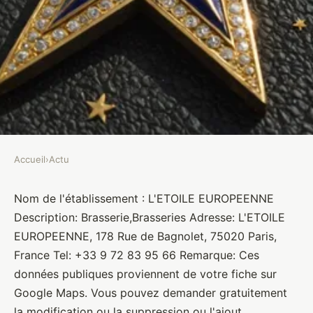
Accueil
›
Actu
ACTU
L'ETOILE EUROPEENNE
Nom de l'établissement : L'ETOILE EUROPEENNE
Description: Brasserie,Brasseries Adresse: L'ETOILE
Brasseurs
•
10 janvier 2022
•
1 min de lecture
EUROPEENNE, 178 Rue de Bagnolet, 75020 Paris,
France Tel: +33 9 72 83 95 66 Remarque: Ces
données publiques proviennent de votre fiche sur
Google Maps. Vous pouvez demander gratuitement
la modification ou la suppression ou l'ajout