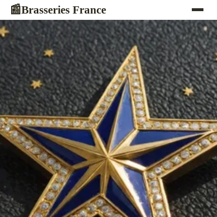
Brasseries France
📰