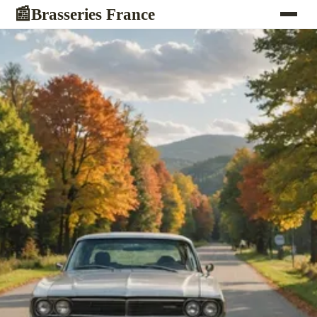
Brasseries France
📰