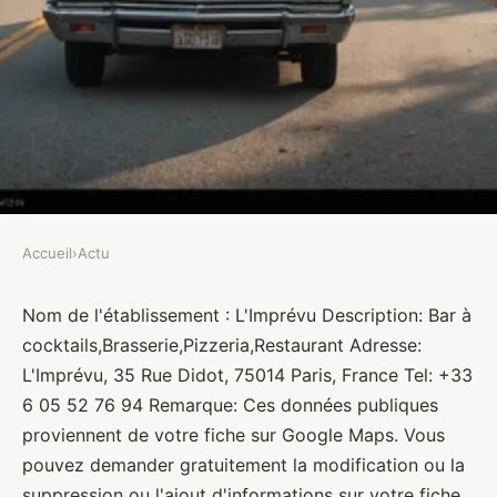
Accueil
›
Actu
ACTU
L'Imprévu
Nom de l'établissement : L'Imprévu Description: Bar à
cocktails,Brasserie,Pizzeria,Restaurant Adresse:
Brasseurs
•
10 janvier 2022
•
1 min de lecture
L'Imprévu, 35 Rue Didot, 75014 Paris, France Tel: +33
6 05 52 76 94 Remarque: Ces données publiques
proviennent de votre fiche sur Google Maps. Vous
pouvez demander gratuitement la modification ou la
suppression ou l'ajout d'informations sur votre fiche