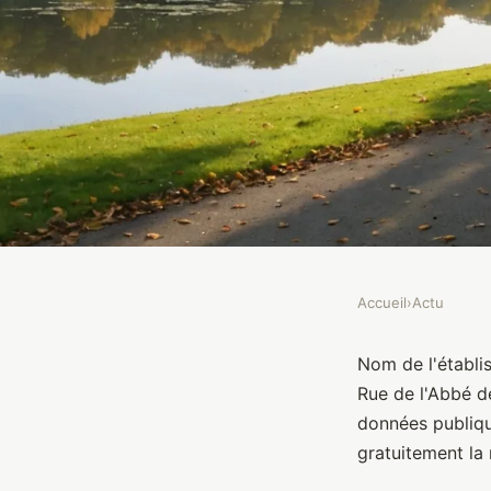
Accueil
›
Actu
ACTU
L'Orée du Parc
Nom de l'établis
Rue de l'Abbé d
données publiq
Brasseurs
•
10 janvier 2022
•
1 min de lecture
gratuitement la 