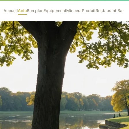
Accueil
Actu
Bon plan
Equipement
Minceur
Produit
Restaurant Bar