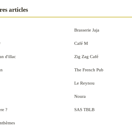
es articles
Brasserie Jaja
r
Café M
n d'illac
Zig Zag Café
an
The French Pub
Le Reynou
Noura
ère ?
SAS TBLB
anthèmes