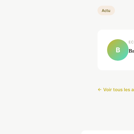
Actu
EC
B
Br
← Voir tous les a