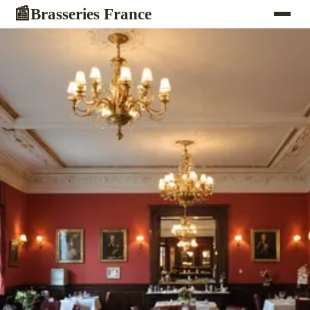
Brasseries France
📰