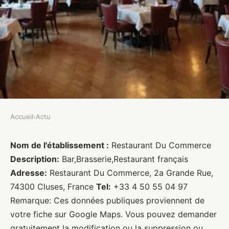
Accueil
›
Actu
ACTU
Restaurant Du Commerce
Nom de l'établissement :
Restaurant Du Commerce
Description:
Bar,Brasserie,Restaurant français
Brasseurs
•
27 janvier 2022
•
1 min de lecture
Adresse:
Restaurant Du Commerce, 2a Grande Rue,
74300 Cluses, France
Tel:
+33 4 50 55 04 97
Remarque: Ces données publiques proviennent de
votre fiche sur Google Maps. Vous pouvez demander
gratuitement la modification ou la suppression ou