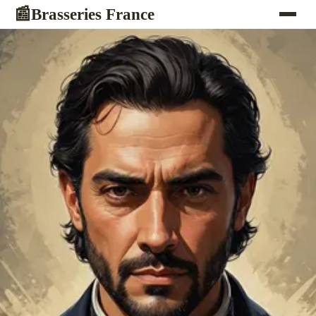
Brasseries France
📰