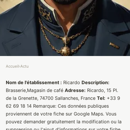
Accueil
›
Actu
ACTU
Ricardo
Nom de l'établissement :
Ricardo
Description:
Brasserie,Magasin de café
Adresse:
Ricardo, 15 Pl.
Brasseurs
•
27 janvier 2022
•
1 min de lecture
de la Grenette, 74700 Sallanches, France
Tel:
+33 9
62 69 18 14 Remarque: Ces données publiques
proviennent de votre fiche sur Google Maps. Vous
pouvez demander gratuitement la modification ou la
suppression ou l'ajout d'informations sur votre fiche.