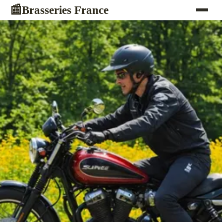
Brasseries France
📰