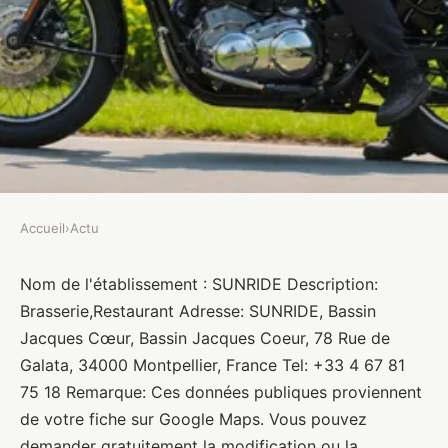
Accueil
›
Actu
ACTU
SUNRIDE
Nom de l'établissement : SUNRIDE Description:
Brasserie,Restaurant Adresse: SUNRIDE, Bassin
Brasseurs
•
10 janvier 2022
•
1 min de lecture
Jacques Cœur, Bassin Jacques Coeur, 78 Rue de
Galata, 34000 Montpellier, France Tel: +33 4 67 81
75 18 Remarque: Ces données publiques proviennent
de votre fiche sur Google Maps. Vous pouvez
demander gratuitement la modification ou la