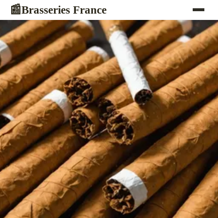
Brasseries France
📰