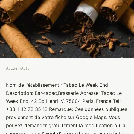
Accueil
›
Actu
ACTU
Tabac Le Week End
Nom de l'établissement : Tabac Le Week End
Description: Bar-tabac,Brasserie Adresse: Tabac Le
Brasseurs
•
10 janvier 2022
•
1 min de lecture
Week End, 42 Bd Henri IV, 75004 Paris, France Tel:
+33 1 42 72 35 12 Remarque: Ces données publiques
proviennent de votre fiche sur Google Maps. Vous
pouvez demander gratuitement la modification ou la
suppression ou l'ajout d'informations sur votre fiche