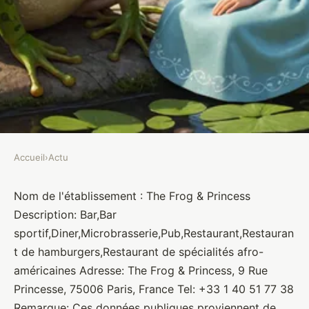
Accueil
›
Actu
ACTU
The Frog & Princess
Nom de l'établissement : The Frog & Princess
Description: Bar,Bar
Brasseurs
•
10 janvier 2022
•
1 min de lecture
sportif,Diner,Microbrasserie,Pub,Restaurant,Restauran
t de hamburgers,Restaurant de spécialités afro-
américaines Adresse: The Frog & Princess, 9 Rue
Princesse, 75006 Paris, France Tel: +33 1 40 51 77 38
Remarque: Ces données publiques proviennent de