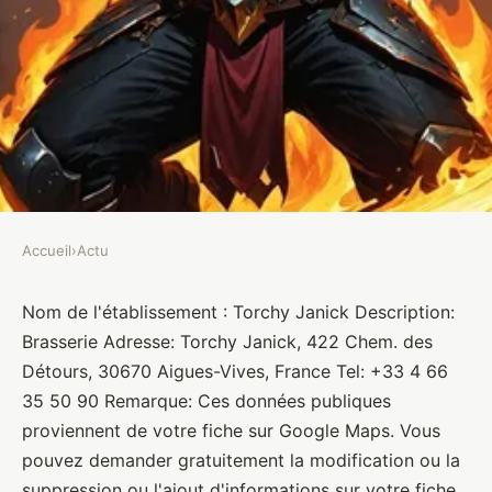
Accueil
›
Actu
ACTU
Torchy Janick
Nom de l'établissement : Torchy Janick Description:
Brasserie Adresse: Torchy Janick, 422 Chem. des
Brasseurs
•
10 janvier 2022
•
1 min de lecture
Détours, 30670 Aigues-Vives, France Tel: +33 4 66
35 50 90 Remarque: Ces données publiques
proviennent de votre fiche sur Google Maps. Vous
pouvez demander gratuitement la modification ou la
suppression ou l'ajout d'informations sur votre fiche