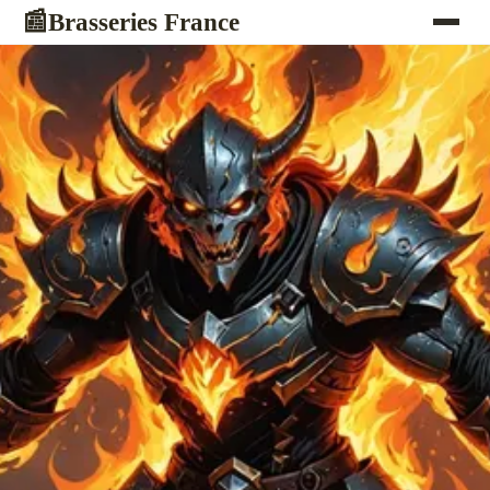
Brasseries France
📰