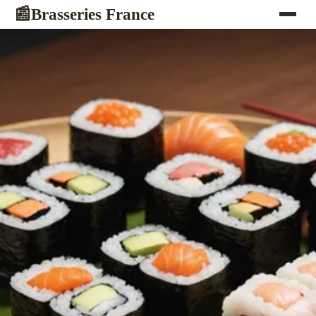
Brasseries France
📰