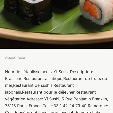
Accueil
›
Actu
ACTU
Yi Sushi
Nom de l'établissement : Yi Sushi Description:
Brasserie,Restaurant asiatique,Restaurant de fruits de
Brasseurs
•
10 janvier 2022
•
1 min de lecture
mer,Restaurant de sushis,Restaurant
japonais,Restaurant pour le déjeuner,Restaurant
végétarien Adresse: Yi Sushi, 5 Rue Benjamin Franklin,
75116 Paris, France Tel: +33 1 42 24 79 40 Remarque:
Ces données publiques proviennent de votre fiche